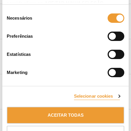
seguida clique em ACEITAR MINHA SELEÇÃO.
Seleção
Necessários
de
Supervisão de obra
consentimento
Preferências
Estatísticas
Possibilidade de pré-montagem
Marketing
ULMA Studio
Selecionar cookies
ACEITAR TODAS
Scaffmax® Cálculo de Andaimes