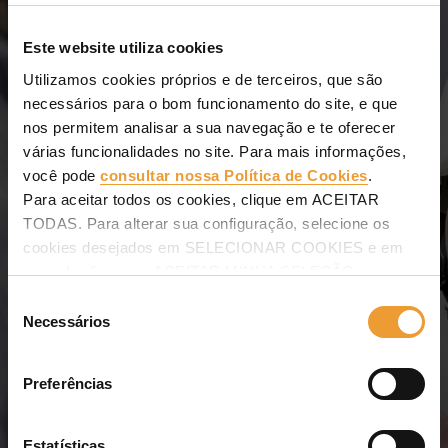
Assistência e formação a
Este website utiliza cookies
sua equipe
Utilizamos cookies próprios e de terceiros, que são
necessários para o bom funcionamento do site, e que
Para que consiga uma rentabilidade máxima
nos permitem analisar a sua navegação e te oferecer
das nossas cofragens, escoramentos e
várias funcionalidades no site. Para mais informações,
andaimes
você pode
consultar nossa Política de Cookies
.
Para aceitar todos os cookies, clique em ACEITAR
TODAS. Para alterar sua configuração, selecione os
Seguir lendo
cookies desejados em SELECIONAR COOKIES e em
seguida clique em ACEITAR MINHA SELEÇÃO.
Seleção
A equipe de especialistas
Necessários
de
consentimento
Estamos contigo desde o início de seus projetos
Preferências
Seguir lendo
Estatísticas