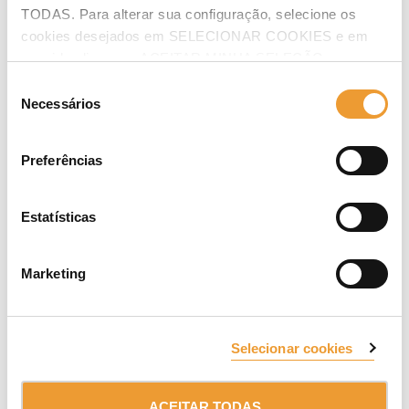
TODAS. Para alterar sua configuração, selecione os
cookies desejados em SELECIONAR COOKIES e em
Província*
seguida clique em ACEITAR MINHA SELEÇÃO.
Seleção
Necessários
de
consentimento
Versão ULMA Studio*
Preferências
Estatísticas
Aceito a
Política de Proteção de Dados
e de
Cookies
*.
Marketing
Aceito os
Termos e Condições de Uso do ULMA Studio
*.
Selecionar cookies
ACEITAR TODAS