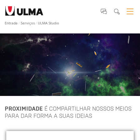
Entrada
Serviços
ULMA Studio
BIM BANG!
Todo nosso universo BIM
ao seu alcance. Baixe de
maneira gratuita nosso add-
in ULMA Studio para Revit®
e desenvolva seus projetos
utilizando as famílias ULMA.
PROXIMIDADE
É COMPARTILHAR NOSSOS MEIOS
PARA DAR FORMA A SUAS IDEIAS