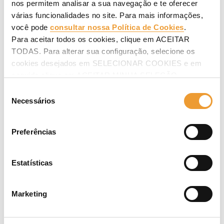
*Cargo
nos permitem analisar a sua navegação e te oferecer
várias funcionalidades no site. Para mais informações,
você pode
consultar nossa Política de Cookies
.
Para aceitar todos os cookies, clique em ACEITAR
Último cargo desempenhado
TODAS. Para alterar sua configuração, selecione os
cookies desejados em SELECIONAR COOKIES e em
seguida clique em ACEITAR MINHA SELEÇÃO.
Seleção
Necessários
Nível de educação*
de
consentimento
Preferências
Área de Especialidade
Estatísticas
Marketing
Se desejar, escreva-nos uma mensagem