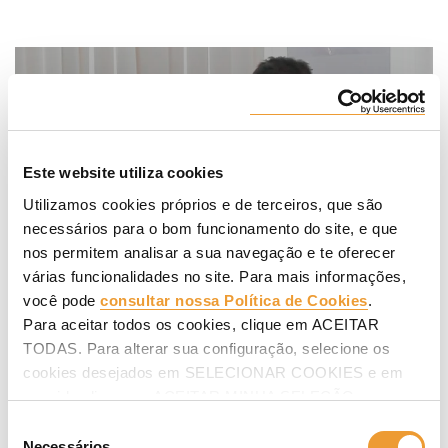
Este website utiliza cookies
Utilizamos cookies próprios e de terceiros, que são
necessários para o bom funcionamento do site, e que
nos permitem analisar a sua navegação e te oferecer
várias funcionalidades no site. Para mais informações,
você pode
consultar nossa Política de Cookies
.
Florencio Romero, Supervisor de
Andaimes - Técnicas Reunidas
Para aceitar todos os cookies, clique em ACEITAR
TODAS. Para alterar sua configuração, selecione os
"Sempre que precisei de capacitação por contratação de
cookies desejados em SELECIONAR COOKIES e em
novas pessoas, a colaboração por parte da ULMA foi total".
seguida clique em ACEITAR MINHA SELEÇÃO.
Seleção
Necessários