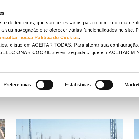
AGENS
ANDAIMES
PROJETOS
SERVIÇOS
ULMA
V
es
os e de terceiros, que são necessários para o bom funcionamento
 a sua navegação e te oferecer várias funcionalidades no site. 
onsultar nossa Política de Cookies
.
 SAÚDE
kies, clique em ACEITAR TODAS. Para alterar sua configuração,
m SELECIONAR COOKIES e em seguida clique em ACEITAR MI
ios e hospitais,
oferecendo
exigências de segurança
.
Preferências
Estatísticas
Marke