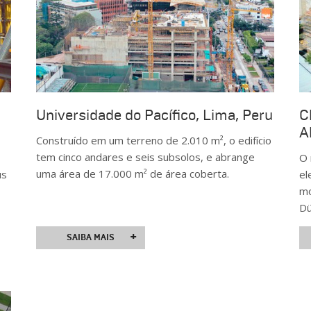
Universidade do Pacífico, Lima, Peru
C
A
Construído em um terreno de 2.010 m², o edifício
tem cinco andares e seis subsolos, e abrange
O 
uma área de 17.000 m² de área coberta.
us
el
mo
Dü
+
SAIBA MAIS