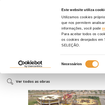
COFR
Este website utiliza cooki
Utilizamos cookies própri
Entrada
Projetos
Edificação
Escolas e centros de saúde
que nos permitem analisar
informações, você pode
c
ESCOLAS E CENTROS DE
Para aceitar todos os coo
os cookies desejados e
SELEÇÃO.
Temos todo tipo de aplicações para edifícios universitár
excelentes acabamentos de betão e garantindo as 
Seleção
Solicite um estudo
para sua próxima obra
Necessários
de
consentimento
Ver todos as obras