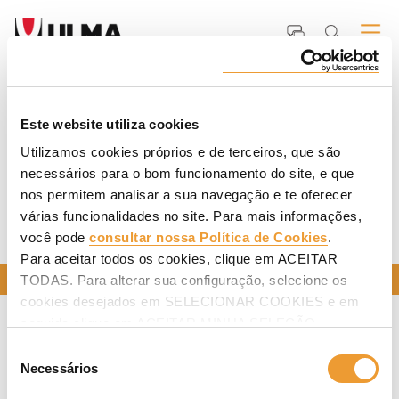
Entrada
ULMA
Multimídia
UNEWS Revista da Construção
Edições
anteriores
EDIÇÕES ANTERIORES
Este website utiliza cookies
Utilizamos cookies próprios e de terceiros, que são
necessários para o bom funcionamento do site, e que
nos permitem analisar a sua navegação e te oferecer
várias funcionalidades no site. Para mais informações,
você pode
consultar nossa Política de Cookies
.
Para aceitar todos os cookies, clique em ACEITAR
FALE CONOSCO
TODAS. Para alterar sua configuração, selecione os
cookies desejados em SELECIONAR COOKIES e em
seguida clique em ACEITAR MINHA SELEÇÃO.
Seleção
Necessários
de
consentimento