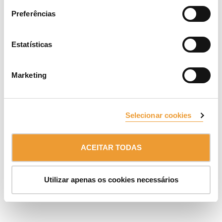
Preferências
INSCREVA-SE NA NOSSA NEWS
Estatísticas
Detentor:
ULMA Group
Marketing
CANAL DE INFORMAÇÃO INTERNA
AVISO LEGAL
PROTEÇÃO DE DADOS E COOKIES
© 2026 ULMA C y E, S.Coop.
Selecionar cookies
ACEITAR TODAS
Utilizar apenas os cookies necessários