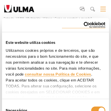
Entrada
ULMA
Multimídia
Vídeos
Como se constrói o mundo?
Como se constrói o mundo?
Porque as coisas mais importantes da vida se constroem com
Este website utiliza cookies
algo que não se pode ver, nem tocar... Uma confiança que não
tem forma, mas a força para criar relações sólidas, que
Utilizamos cookies próprios e de terceiros, que são
deixam marcas. Descubra neste vídeo!
necessários para o bom funcionamento do site, e que
nos permitem analisar a sua navegação e te oferecer
várias funcionalidades no site. Para mais informações,
você pode
consultar nossa Política de Cookies
.
Para aceitar todos os cookies, clique em ACEITAR
TODAS. Para alterar sua configuração, selecione os
cookies desejados em SELECIONAR COOKIES e em
seguida clique em ACEITAR MINHA SELEÇÃO.
Seleção
Necessários