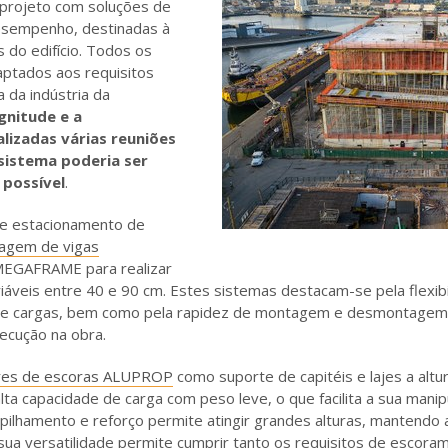
 projeto com soluções de
esempenho, destinadas à
 do edifício. Todos os
ptados aos requisitos
 da indústria da
nitude e a
lizadas várias reuniões
sistema poderia ser
 possível
.
de estacionamento de
ragem de vigas
MEGAFRAME para realizar
iáveis entre 40 e 90 cm. Estes sistemas destacam-se pela flexib
s e cargas, bem como pela rapidez de montagem e desmontagem,
ecução na obra.
res de escoras ALUPROP
como suporte de capitéis e lajes a altu
lta capacidade de carga com peso leve, o que facilita a sua man
pilhamento e reforço permite atingir grandes alturas, mantendo 
 sua versatilidade permite cumprir tanto os requisitos de escoram