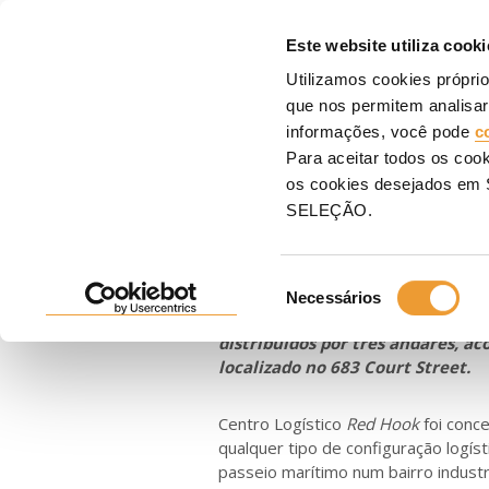
COFR
Este website utiliza cooki
Utilizamos cookies própri
Entrada
ULMA
Notícias
Infraestrutura logística de ponta em Brooklyn, Nov
que nos permitem analisar
informações, você pode
c
Infraestrutura
Para aceitar todos os coo
os cookies desejados e
Nova Iorque
SELEÇÃO.
Seleção
2025-11-21
Necessários
de
Na cidade de Nova Iorque, está 
consentimento
distribuídos por três andares, 
localizado no 683 Court Street.
Centro Logístico
Red Hook
foi conc
qualquer tipo de configuração logíst
passeio marítimo num bairro industri