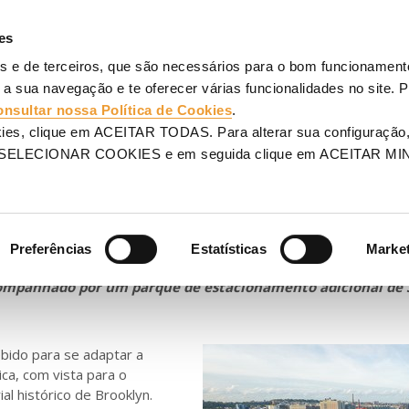
AGENS
ANDAIMES
PROJETOS
SERVIÇOS
ULMA
V
es
os e de terceiros, que são necessários para o bom funcionamento
a Iorque
 a sua navegação e te oferecer várias funcionalidades no site. 
onsultar nossa Política de Cookies
.
 logística de ponta em Broo
kies, clique em ACEITAR TODAS. Para alterar sua configuração,
m SELECIONAR COOKIES e em seguida clique em ACEITAR MI
Preferências
Estatísticas
Marke
a ser construído um edifício logístico com aproximadamente
acompanhado por um parque de estacionamento adicional de 
ebido para se adaptar a
ica, com vista para o
al histórico de Brooklyn.