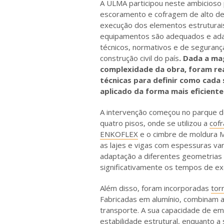
A ULMA participou neste ambicioso
escoramento e cofragem de alto d
execução dos elementos estruturais
equipamentos são adequados e ada
técnicos, normativos e de segurança
construção civil do país
.
Dada a mag
complexidade da obra, foram rea
técnicas para definir como cada 
aplicado da forma mais eficiente
A intervenção começou no parque 
quatro pisos, onde se utilizou a
cof
ENKOFLEX
e o cimbre de moldura 
as lajes e vigas com espessuras var
adaptação a diferentes geometria
significativamente os tempos de ex
Além disso, foram incorporadas
tor
Fabricadas em alumínio, combinam a
transporte. A sua capacidade de em
estabilidade estrutural, enquanto a