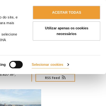
Contacte-nos
Portugal
ENDAS
ACEITAR TODAS
 do site, e
Para mais
Utilizar apenas os cookies
klyn,
necessários
 selecione
NHA
ting
Selecionar cookies
INSCREVA-SE NA NOSSA NEWS
 35.820 m²
3.437 m²,
RSS Feed