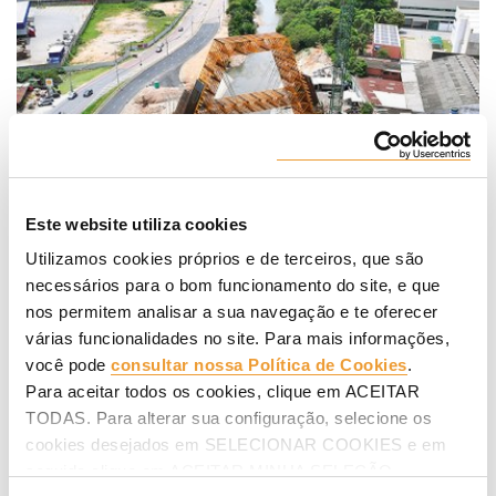
Este website utiliza cookies
Utilizamos cookies próprios e de terceiros, que são
necessários para o bom funcionamento do site, e que
nos permitem analisar a sua navegação e te oferecer
O sistema MK, devido à sua elevada capacidade de carga,
várias funcionalidades no site. Para mais informações,
modularidade e versatilidade, permitiu configurar estruturas
em forma de treliça, cofragem vertical VMK e
consola de
você pode
consultar nossa Política de Cookies
.
escalada BMK
. Além disso, como o sistema facilita a pré-
Para aceitar todos os cookies, clique em ACEITAR
montagem das estruturas antes da sua colocação, otimizou
TODAS. Para alterar sua configuração, selecione os
os tempos de execução, sem afetar a estabilidade nem a
cookies desejados em SELECIONAR COOKIES e em
qualidade, um dos principais desafios da obra.
seguida clique em ACEITAR MINHA SELEÇÃO.