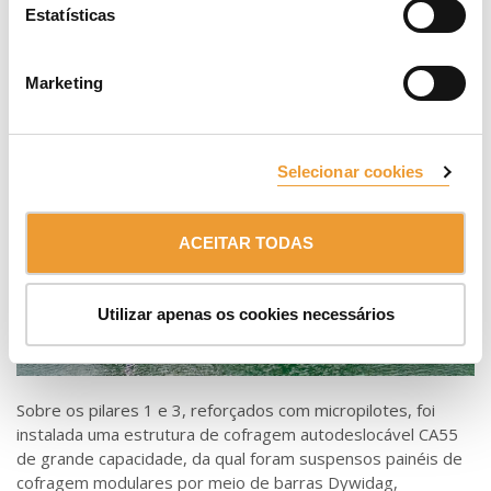
Estatísticas
consistiu em suspender a ponte a partir de uma estrutura
superior, em vez de a escorar a partir do solo.
Marketing
Selecionar cookies
ACEITAR TODAS
Utilizar apenas os cookies necessários
Sobre os pilares 1 e 3, reforçados com micropilotes, foi
instalada uma estrutura de cofragem autodeslocável CA55
de grande capacidade, da qual foram suspensos painéis de
cofragem modulares por meio de barras Dywidag,