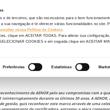
AGENS
ANDAIMES
PROJETOS
SERVIÇOS
ULMA
V
es
os e de terceiros, que são necessários para o bom funcionamento
m a qualidade, mantendo a certificação ISO 9001 durante 30 anos ininterruptos
 a sua navegação e te oferecer várias funcionalidades no site. 
onsultar nossa Política de Cookies
.
uction celebra o seu
kies, clique em ACEITAR TODAS. Para alterar sua configuração,
m SELECIONAR COOKIES e em seguida clique em ACEITAR MI
om a qualidade, mantendo
SO 9001 durante 30 anos
Preferências
Estatísticas
Marke
reconhecimento da AENOR pelo seu compromisso com a qua
1 ininterruptamente durante os últimos 30 anos. A AENOR, 
s de gestão, quis reconhecer este marco através de uma cel
 representante da certificadora, entregou a placa comemor