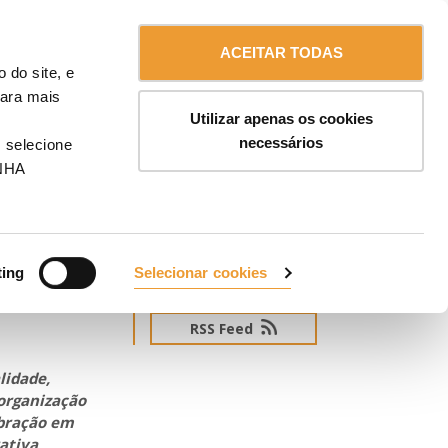
Contacte-nos
Portugal
ENDAS
ACEITAR TODAS
 do site, e
Para mais
Utilizar apenas os cookies
necessários
 selecione
NHA
 a
ting
Selecionar cookies
INSCREVA-SE NA NOSSA NEWS
RSS Feed
lidade,
organização
ebração em
ativa