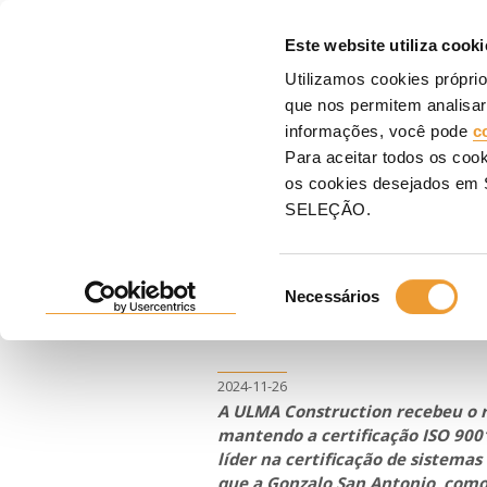
COFR
Este website utiliza cooki
Utilizamos cookies própri
Entrada
ULMA
Notícias
A ULMA Construction celebra o seu compromisso co
que nos permitem analisar
informações, você pode
c
A ULMA Constr
Para aceitar todos os coo
os cookies desejados e
compromisso c
SELEÇÃO.
certificação I
Seleção
ininterruptos
Necessários
de
consentimento
2024-11-26
A ULMA Construction recebeu o 
mantendo a certificação ISO 900
líder na certificação de sistema
que a Gonzalo San Antonio, como