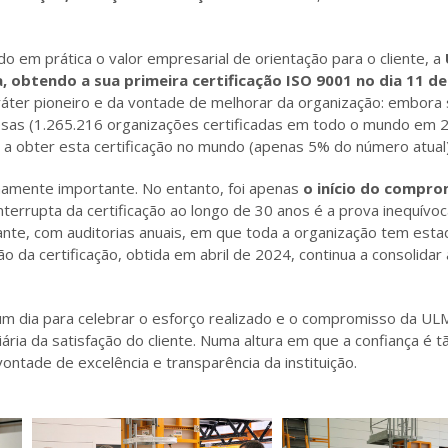
do em prática o valor empresarial de orientação para o cliente, a
 obtendo a sua primeira certificação ISO 9001 no dia 11 de
aráter pioneiro e da vontade de melhorar da organização: embora
esas (1.265.216 organizações certificadas em todo o mundo em 
a obter esta certificação no mundo (apenas 5% do número atual)
mamente importante. No entanto, foi apenas
o início do compro
interrupta da certificação ao longo de 30 anos é a prova inequív
ante, com auditorias anuais, em que toda a organização tem est
o da certificação, obtida em abril de 2024, continua a consolidar 
um dia para celebrar o esforço realizado e o compromisso da UL
ária da satisfação do cliente. Numa altura em que a confiança é t
ontade de excelência e transparência da instituição.