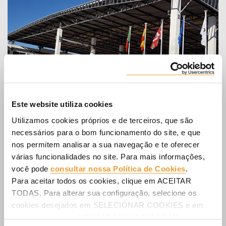
Este website utiliza cookies
Utilizamos cookies próprios e de terceiros, que são
necessários para o bom funcionamento do site, e que
Sede em Portugal
nos permitem analisar a sua navegação e te oferecer
ULMA Portugal Lda.
várias funcionalidades no site. Para mais informações,
Rua Fontes Pereira de Melo nº8
você pode
consultar nossa Política de Cookies
.
Zona Industrial
Para aceitar todos os cookies, clique em ACEITAR
Vale de Figueira
TODAS. Para alterar sua configuração, selecione os
2695-762 SÃO JOÃO DA TALHA, LISBOA
cookies desejados em SELECIONAR COOKIES e em
Portugal
seguida clique em ACEITAR MINHA SELEÇÃO.
Telefone
:
+351 219 947 850