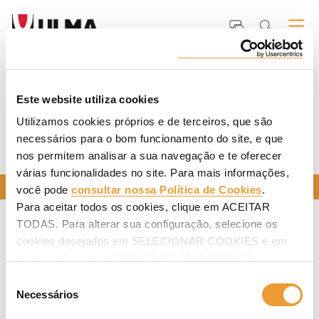
Entrada
ULMA
Sustentabilidade
Second row
Este website utiliza cookies
Utilizamos cookies próprios e de terceiros, que são
necessários para o bom funcionamento do site, e que
SECOND ROW
nos permitem analisar a sua navegação e te oferecer
várias funcionalidades no site. Para mais informações,
CONTACTE-NOS
você pode
consultar nossa Política de Cookies
.
Para aceitar todos os cookies, clique em ACEITAR
TODAS. Para alterar sua configuração, selecione os
cookies desejados em SELECIONAR COOKIES e em
seguida clique em ACEITAR MINHA SELEÇÃO.
Seleção
Necessários
de
consentimento