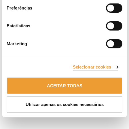
INSCREVA-SE NA NOSSA NEWS
Preferências
Detentor:
ULMA Group
Estatísticas
CANAL DE INFORMAÇÃO INTERNA
AVISO LEGAL
PROTEÇÃO DE DADOS E COOKIES
© 2026 ULMA C y E, S.Coop.
Marketing
Selecionar cookies
ACEITAR TODAS
Utilizar apenas os cookies necessários