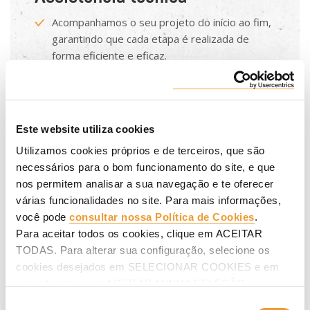
Acompanhamos o seu projeto do início ao fim,
garantindo que cada etapa é realizada de
forma eficiente e eficaz.
Somos especialistas na aplicação dos nossos
produtos, melhorando a sua produtividade e
rentabilidade, com uma equipa empenhada
que supervisiona e corrige qualquer desvio do
Este website utiliza cookies
plano original.
Utilizamos cookies próprios e de terceiros, que são
necessários para o bom funcionamento do site, e que
nos permitem analisar a sua navegação e te oferecer
várias funcionalidades no site. Para mais informações,
você pode
consultar nossa Política de Cookies
.
Para aceitar todos os cookies, clique em ACEITAR
TODAS. Para alterar sua configuração, selecione os
cookies desejados em SELECIONAR COOKIES e em
seguida clique em ACEITAR MINHA SELEÇÃO.
Seleção