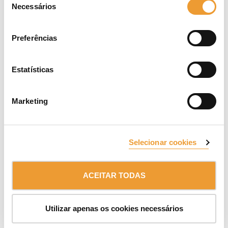
Necessários
de
consentimento
Preferências
Assistência em obra
Estatísticas
Oferecemos suporte de engenharia para
realizar estudos técnicos nos projetos onde
Marketing
utilizará o equipamento adquirido.
Acompanhamos o seu projeto do início ao fim,
garantindo que cada etapa é realizada de
Selecionar cookies
forma eficiente e eficaz.
Somos especialistas na aplicação dos nossos
produtos, melhorando a sua produtividade e
ACEITAR TODAS
rentabilidade, com uma equipa empenhada
que supervisiona e corrige qualquer desvio do
plano original.
Utilizar apenas os cookies necessários