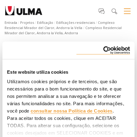
Entrada
Projetos
Edificação
Edificações residenciais
Complexo
Residencial Mirador del Claror, Andorra la Vella
Complexo Residencial
Mirador del Claror, Andorra la Vella, Andorra
Complexo Residencial Mirador del
Claror, Andorra la Vella, Andorra
Constituído por três blocos com um total de 81 fogos.
Este website utiliza cookies
Destaca-se pelos seus grandes terraços em degraus. O
sistema ONADEK foi utilizado para se adaptar à geometria
Utilizamos cookies próprios e de terceiros, que são
das lajes. ¡Descúbrelos en el vídeo!
necessários para o bom funcionamento do site, e que
nos permitem analisar a sua navegação e te oferecer
várias funcionalidades no site. Para mais informações,
você pode
consultar nossa Política de Cookies
.
Para aceitar todos os cookies, clique em ACEITAR
TODAS. Para alterar sua configuração, selecione os
cookies desejados em SELECIONAR COOKIES e em